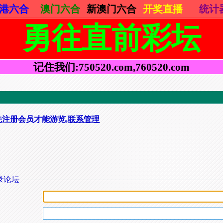
港六合
澳门六合
新澳门六合
开奖直播
统计
勇往直前彩坛
记住我们:750520.com,760520.com
先注册会员才能游览,
联系管理
录论坛