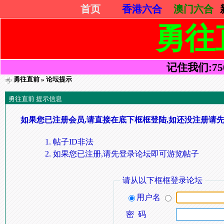
首页
香港六合
澳门六合
勇往
记住我们:7505
勇往直前
» 论坛提示
勇往直前 提示信息
如果您已注册会员,请直接在底下框框登陆,如还没注册请先
帖子ID非法
如果您已注册,请先登录论坛即可游览帖子
请从以下框框登录论坛
用户名
密 码